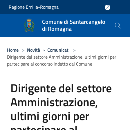
Salta al contenuto principale
Regione Emilia-Romagna
Comune di Santarcangelo
di Romagna
Home
>
Novità
>
Comunicati
>
Dirigente del settore Amministrazione, ultimi giorni per
partecipare al concorso indetto dal Comune
Dirigente del settore
Amministrazione,
ultimi giorni per
partecipare al