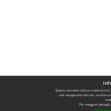
Inf
Questo sito web utilizza cookie tecnic
alla navigazione del sito, nonché un
stat
Per maggiori dettagli,