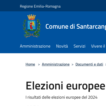
Salta al contenuto principale
Regione Emilia-Romagna
Comune di Santarcan
Amministrazione
Novità
Servizi
Vivere 
Home
>
Amministrazione
>
Documenti e dati
Elezioni europe
I risultati delle elezioni europee del 2024