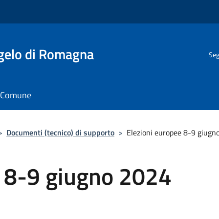
gelo di Romagna
Seg
il Comune
>
Documenti (tecnico) di supporto
>
Elezioni europee 8-9 giugn
e 8-9 giugno 2024