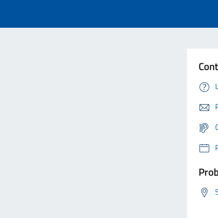
Cont
Prob