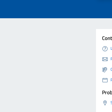
Cont
Prob