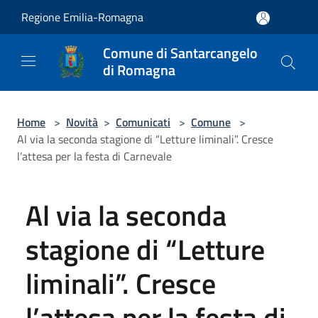
Salta al contenuto principale
Regione Emilia-Romagna
Comune di Santarcangelo
di Romagna
Home
>
Novità
>
Comunicati
>
Comune
>
Al via la seconda stagione di “Letture liminali”. Cresce
l’attesa per la festa di Carnevale
Al via la seconda
stagione di “Letture
liminali”. Cresce
l’attesa per la festa di