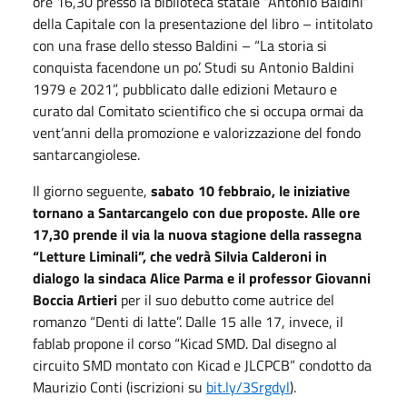
ore 16,30 presso la biblioteca statale “Antonio Baldini”
della Capitale con la presentazione del libro – intitolato
con una frase dello stesso Baldini – “La storia si
conquista facendone un po’. Studi su Antonio Baldini
1979 e 2021”, pubblicato dalle edizioni Metauro e
curato dal Comitato scientifico che si occupa ormai da
vent’anni della promozione e valorizzazione del fondo
santarcangiolese.
Il giorno seguente,
sabato 10 febbraio, le iniziative
tornano a Santarcangelo con due proposte. Alle ore
17,30 prende il via la nuova stagione della rassegna
“Letture Liminali”, che vedrà Silvia Calderoni in
dialogo la sindaca Alice Parma e il professor Giovanni
Boccia Artieri
per il suo debutto come autrice del
romanzo “Denti di latte”. Dalle 15 alle 17, invece, il
fablab propone il corso “Kicad SMD. Dal disegno al
circuito SMD montato con Kicad e JLCPCB” condotto da
Maurizio Conti (iscrizioni su
bit.ly/3Srgdyl
)
.