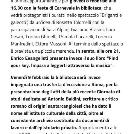
Il primo appuntamento è per
giovedì 8 febbraio alle
16,30 con la festa di Carnevale in biblioteca
, che
vedrà protagonisti i buratti nello spettacolo “Briganti e
galeotti”, da un’idea di Rosetta Tolomelli con la
partecipazione di Sara Alpini, Giacomo Brasini, Lara
Cesari, Lorena Ghinelli, Primula Lucarelli, Lorenza
Manfredini, Ettore Mussoni. Al termine dello spettacolo
è prevista una piccola merenda.
In serata, alle ore 21,
Enrico Evangelisti presenta invece il suo libro “Find
your key. Impara a leggerti attraverso la musica”
.
Venerdì 9 febbraio la biblioteca sarà invece
impegnata una trasferta d’eccezione a
Roma
, per la
presentazione degli atti della più recente Giornata di
studi dedicata ad Antonio Baldini
, scrittore e critico
romano di origini santarcangiolesi che ha dato il
nome all’istituto culturale della città, oltre al
consistente archivio costituito da documenti di
lavoro e dall’epistolario privato.
Appuntamento alle