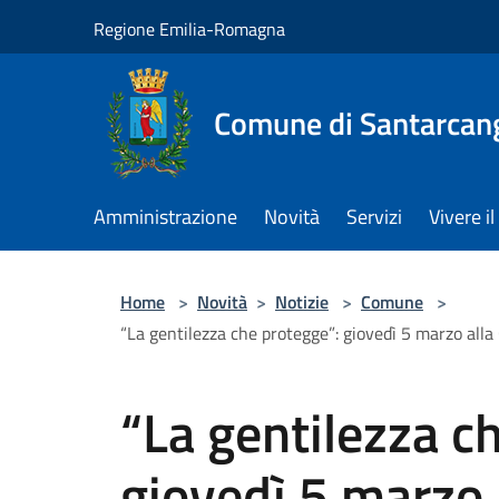
Salta al contenuto principale
Regione Emilia-Romagna
Comune di Santarcan
Amministrazione
Novità
Servizi
Vivere 
Home
>
Novità
>
Notizie
>
Comune
>
“La gentilezza che protegge”: giovedì 5 marzo alla
“La gentilezza c
giovedì 5 marzo 