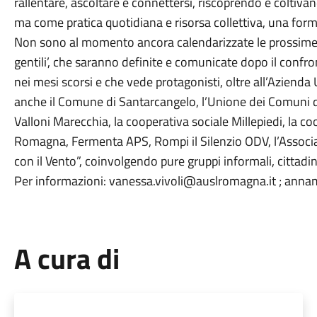
rallentare, ascoltare e connettersi, riscoprendo e coltiv
ma come pratica quotidiana e risorsa collettiva, una form
Non sono al momento ancora calendarizzate le prossime t
gentili’, che saranno definite e comunicate dopo il confr
nei mesi scorsi e che vede protagonisti, oltre all’Aziend
anche il Comune di Santarcangelo, l’Unione dei Comuni 
Valloni Marecchia, la cooperativa sociale Millepiedi, la co
Romagna, Fermenta APS, Rompi il Silenzio ODV, l’Associa
con il Vento”, coinvolgendo pure gruppi informali, cittadini a
Per informazioni: vanessa.vivoli@auslromagna.it ; anna
A cura di