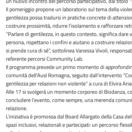
un nuovo incontro del percorso partecipativo, dal titolo “
Il pomeriggio propone un laboratorio sul tema della viole
gentilezza possa tradursi in pratiche concrete di attenzion
costruire prossimità, ridurre l’isolamento e rafforzare re
“Parlare di gentilezza, in questo contesto, significa dare 
persona, rispettano i confini e aiutano a costruire relazi
si prende cura di sé”, sottolinea Vanessa Vivoli, responsab
referente percorsi Community Lab.
Il programma prevede un primo momento di approfondime
comunità dell’Ausl Romagna, seguito dall’intervento “Conf
gentilezza per relazioni non violente” a cura di Elvira Aria
Alle 17 si svolgerà un momento corporeo di Biodanza, co
concludere l’evento, come sempre, una merenda comunita
relazione.
L’iniziativa è promossa dal Board Allargato della Casa de
spazi inclusivi, relazionali e partecipati: un percorso flessi