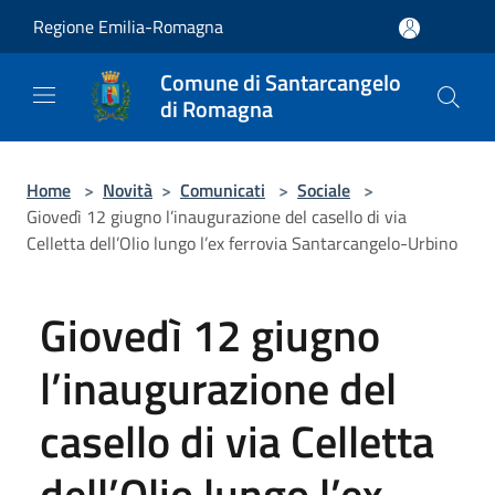
Salta al contenuto principale
Regione Emilia-Romagna
Comune di Santarcangelo
di Romagna
Home
>
Novità
>
Comunicati
>
Sociale
>
Giovedì 12 giugno l’inaugurazione del casello di via
Celletta dell’Olio lungo l’ex ferrovia Santarcangelo-Urbino
Giovedì 12 giugno
l’inaugurazione del
casello di via Celletta
dell’Olio lungo l’ex