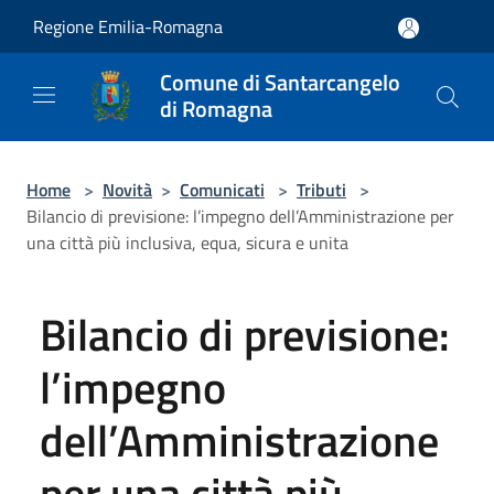
Salta al contenuto principale
Regione Emilia-Romagna
Comune di Santarcangelo
di Romagna
Home
>
Novità
>
Comunicati
>
Tributi
>
Bilancio di previsione: l’impegno dell’Amministrazione per
una città più inclusiva, equa, sicura e unita
Bilancio di previsione:
l’impegno
dell’Amministrazione
per una città più