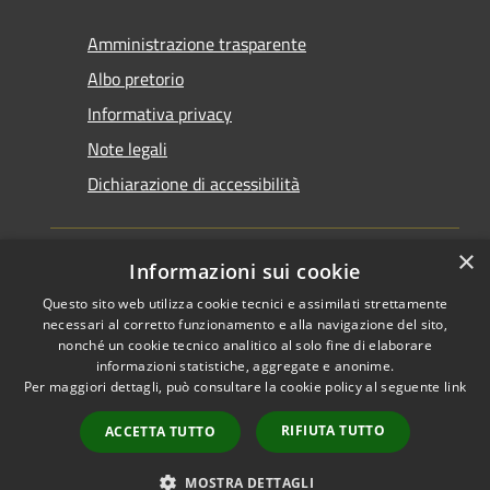
Amministrazione trasparente
Albo pretorio
Informativa privacy
Note legali
Dichiarazione di accessibilità
×
Informazioni sui cookie
Questo sito web utilizza cookie tecnici e assimilati strettamente
RSS
Copyright © 2026 • Comune di
necessari al corretto funzionamento e alla navigazione del sito,
Accessibilità
Santarcangelo di Romagna •
nonché un cookie tecnico analitico al solo fine di elaborare
informazioni statistiche, aggregate e anonime.
Privacy
Municipium
Powered by
•
Per maggiori dettagli, può consultare la cookie policy al seguente
link
Cookie
Accesso redazione
Mappa del sito
RIFIUTA TUTTO
ACCETTA TUTTO
FAQ
Piano di miglioramento
MOSTRA DETTAGLI