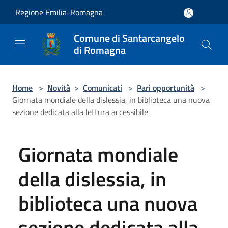
Salta al contenuto principale
Regione Emilia-Romagna
Comune di Santarcangelo
di Romagna
Home
>
Novità
>
Comunicati
>
Pari opportunità
>
Giornata mondiale della dislessia, in biblioteca una nuova
sezione dedicata alla lettura accessibile
Giornata mondiale
della dislessia, in
biblioteca una nuova
sezione dedicata alla