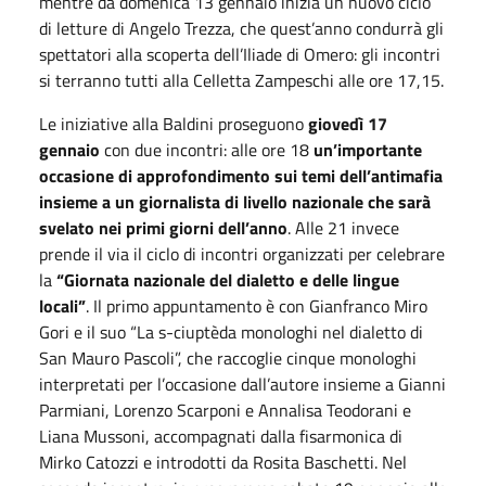
mentre da domenica 13 gennaio inizia un nuovo ciclo
di letture di Angelo Trezza, che quest’anno condurrà gli
spettatori alla scoperta dell’Iliade di Omero: gli incontri
si terranno tutti alla Celletta Zampeschi alle ore 17,15.
Le iniziative alla Baldini proseguono
giovedì 17
gennaio
con due incontri: alle ore 18
un’importante
occasione di approfondimento sui temi dell’antimafia
insieme a un giornalista di livello nazionale che sarà
svelato nei primi giorni dell’anno
. Alle 21 invece
prende il via il ciclo di incontri organizzati per celebrare
la
“Giornata nazionale del dialetto e delle lingue
locali”
. Il primo appuntamento è con Gianfranco Miro
Gori e il suo “La s-ciuptèda monologhi nel dialetto di
San Mauro Pascoli”, che raccoglie cinque monologhi
interpretati per l’occasione dall’autore insieme a Gianni
Parmiani, Lorenzo Scarponi e Annalisa Teodorani e
Liana Mussoni, accompagnati dalla fisarmonica di
Mirko Catozzi e introdotti da Rosita Baschetti. Nel