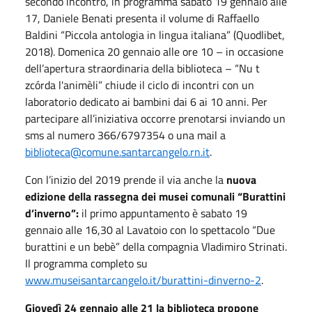
secondo incontro, in programma sabato 19 gennaio alle
17, Daniele Benati presenta il volume di Raffaello
Baldini “Piccola antologia in lingua italiana” (Quodlibet,
2018). Domenica 20 gennaio alle ore 10 – in occasione
dell’apertura straordinaria della biblioteca – “Nu t
zcórda l'animèli” chiude il ciclo di incontri con un
laboratorio dedicato ai bambini dai 6 ai 10 anni. Per
partecipare all’iniziativa occorre prenotarsi inviando un
sms al numero 366/6797354 o una mail a
biblioteca@comune.santarcangelo.rn.it
.
Con l’inizio del 2019 prende il via anche la
nuova
edizione della rassegna dei musei comunali “Burattini
d’inverno”:
il primo appuntamento è sabato 19
gennaio alle 16,30 al Lavatoio con lo spettacolo “Due
burattini e un bebè” della compagnia Vladimiro Strinati.
Il programma completo su
www.museisantarcangelo.it/burattini-dinverno-2
.
Giovedì 24 gennaio alle 21 la biblioteca propone