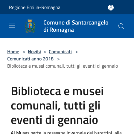
Salta al contenuto principale
Regione Emilia-Romagna
Comune di Santarcangelo
di Romagna
Home
>
Novità
>
Comunicati
>
Comunicati anno 2018
>
Biblioteca e musei comunali, tutti gli eventi di gennaio
Biblioteca e musei
comunali, tutti gli
eventi di gennaio
Al Musas parte la rassegna invernale dei burattini, alla