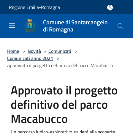
Salta al contenuto principale
Regione Emilia-Romagna
Comune di Santarcangelo
di Romagna
Home
>
Novità
>
Comunicati
>
Comunicati anno 2021
>
Approvato il progetto definitivo del parco Macabucco
Approvato il progetto
definitivo del parco
Macabucco
Un percorso ludico-esplorativo guiderà alla scoperta