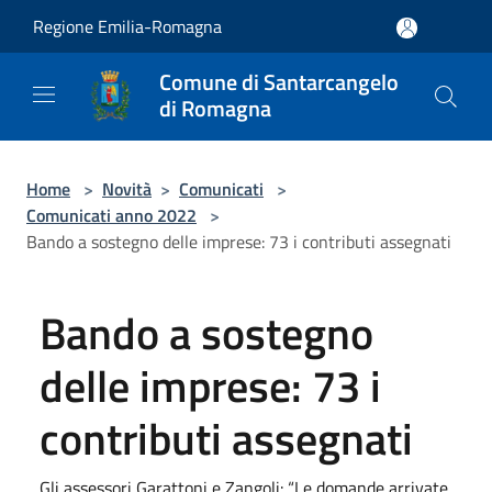
Salta al contenuto principale
Regione Emilia-Romagna
Comune di Santarcangelo
di Romagna
Home
>
Novità
>
Comunicati
>
Comunicati anno 2022
>
Bando a sostegno delle imprese: 73 i contributi assegnati
Bando a sostegno
delle imprese: 73 i
contributi assegnati
Gli assessori Garattoni e Zangoli: “Le domande arrivate