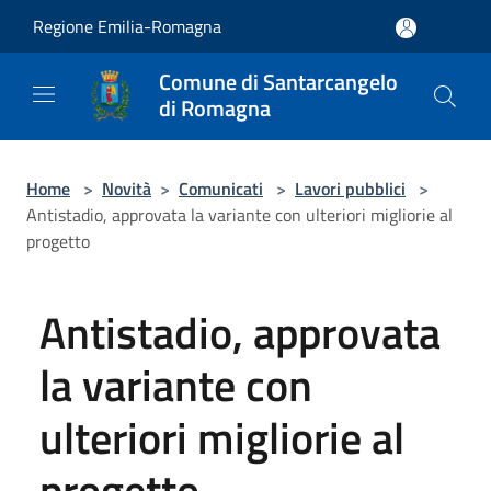
Salta al contenuto principale
Regione Emilia-Romagna
Comune di Santarcangelo
di Romagna
Home
>
Novità
>
Comunicati
>
Lavori pubblici
>
Antistadio, approvata la variante con ulteriori migliorie al
progetto
Antistadio, approvata
la variante con
ulteriori migliorie al
progetto