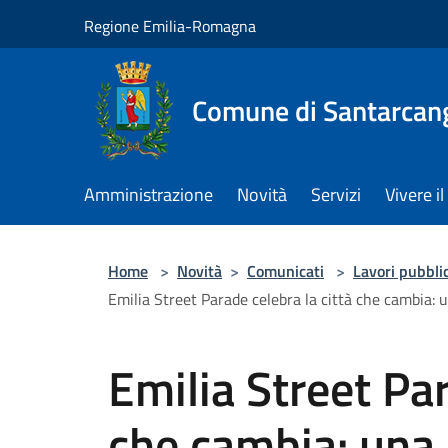
Salta al contenuto principale
Regione Emilia-Romagna
Comune di Santarcan
Amministrazione
Novità
Servizi
Vivere 
Home
>
Novità
>
Comunicati
>
Lavori pubblic
Emilia Street Parade celebra la città che cambia: 
Emilia Street Par
che cambia: una 