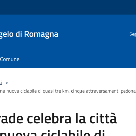
gelo di Romagna
Seg
il Comune
i
>
una nuova ciclabile di quasi tre km, cinque attraversamenti pedonal
ade celebra la città
nuova ciclabile di