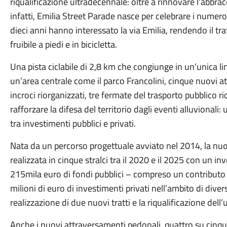
riqualificazione ultradecennale: oltre a rinnovare l’abbra
infatti, Emilia Street Parade nasce per celebrare i numero
dieci anni hanno interessato la via Emilia, rendendo il tr
fruibile a piedi e in bicicletta.
Una pista ciclabile di 2,8 km che congiunge in un’unica lin
un’area centrale come il parco Francolini, cinque nuovi a
incroci riorganizzati, tre fermate del trasporto pubblico r
rafforzare la difesa del territorio dagli eventi alluvionali:
tra investimenti pubblici e privati.
Nata da un percorso progettuale avviato nel 2014, la nuova
realizzata in cinque stralci tra il 2020 e il 2025 con un i
215mila euro di fondi pubblici – compreso un contributo r
milioni di euro di investimenti privati nell’ambito di dive
realizzazione di due nuovi tratti e la riqualificazione dell’
Anche i nuovi attraversamenti pedonali, quattro su cinq