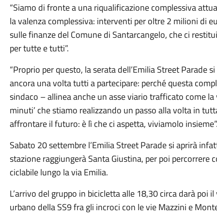
“Siamo di fronte a una riqualificazione complessiva attuat
la valenza complessiva: interventi per oltre 2 milioni di e
sulle finanze del Comune di Santarcangelo, che ci restitui
per tutte e tutti”.
“Proprio per questo, la serata dell’Emilia Street Parade si 
ancora una volta tutti a partecipare: perché questa comple
sindaco – allinea anche un asse viario trafficato come la v
minuti’ che stiamo realizzando un passo alla volta in tu
affrontare il futuro: è lì che ci aspetta, viviamolo insieme”
Sabato 20 settembre l’Emilia Street Parade si aprirà infatt
stazione raggiungerà Santa Giustina, per poi percorrere 
ciclabile lungo la via Emilia.
L’arrivo del gruppo in bicicletta alle 18,30 circa darà poi il 
urbano della SS9 fra gli incroci con le vie Mazzini e Monte