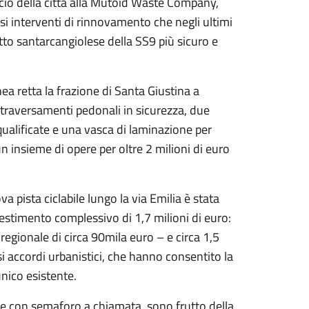
ccio della città alla Mutoid Waste Company,
si interventi di rinnovamento che negli ultimi
atto santarcangiolese della SS9 più sicuro e
ea retta la frazione di Santa Giustina a
ttraversamenti pedonali in sicurezza, due
iqualificate e una vasca di laminazione per
 un insieme di opere per oltre 2 milioni di euro
 pista ciclabile lungo la via Emilia è stata
nvestimento complessivo di 1,7 milioni di euro:
egionale di circa 90mila euro – e circa 1,5
rsi accordi urbanistici, che hanno consentito la
unico esistente.
ue con semaforo a chiamata, sono frutto della