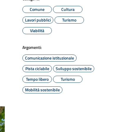
Comune
Cultura
Lavori pubblici
Turismo
Viabilità
Argomenti:
Comunicazione istituzionale
Pista ciclabile
Sviluppo sostenibile
Tempo libero
Turismo
Mobilità sostenibile