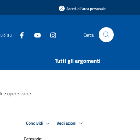
Accedi all'area personale
uici su
Cerca
Tutti gli argomenti
i e opere varie
Condividi
Vedi azioni
Categorie: