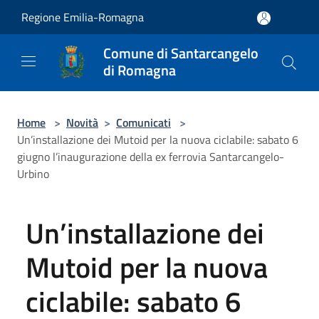
Salta al contenuto principale
Regione Emilia-Romagna
Comune di Santarcangelo
di Romagna
Home
>
Novità
>
Comunicati
>
Un’installazione dei Mutoid per la nuova ciclabile: sabato 6
giugno l’inaugurazione della ex ferrovia Santarcangelo-
Urbino
Un’installazione dei
Mutoid per la nuova
ciclabile: sabato 6