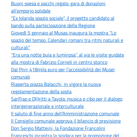
Buoni spesa e pacchi regalo: gara di donazioni
all’emporio solidale
“Ex Iolanda spazio sociale”, il progetto candidato al
bando sulla partecipazione della Regione
Giovedì 5 gennaio al Musas inaugura la mostra “Lo
spazio del tempo. Calendari romani tra ritmi naturali e
culturali”
“Era una notte buia e luminosa”, al via le visite guidate
alla mostra di Fabrizio Corneli in centro storico
Dal Pnrr 418mila euro per l’accessibilità dei Musei
comunali
Riaperta piazza Balacchi, in vigore la nuova
regolamentazione della sosta
SanTrap e D(i)ritti a Tavola: musica e cibo per il dialogo
intergenerazionale e interculturale
Il saluto di fine anno dell’Amministrazione comunale
Il Consiglio comunale approva il bilancio di previsione
Don Sergio Matteini, la Fondazione Francolini
Franceschi incontra la sindaca per la promozione del