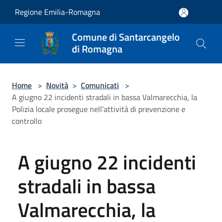
Salta al contenuto principale
Regione Emilia-Romagna
Comune di Santarcangelo
di Romagna
Home
>
Novità
>
Comunicati
>
A giugno 22 incidenti stradali in bassa Valmarecchia, la
Polizia locale prosegue nell’attività di prevenzione e
controllo
A giugno 22 incidenti
stradali in bassa
Valmarecchia, la