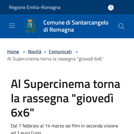
Salta al contenuto principale
Regione Emilia-Romagna
Comune di Santarcangelo
di Romagna
Home
>
Novità
>
Comunicati
>
Al Supercinema torna la rassegna "giovedì 6x6"
Al Supercinema torna
la rassegna "giovedì
6x6"
Dal 7 febbraio al 14 marzo sei film in seconda visione
ad 1 euro l’uno