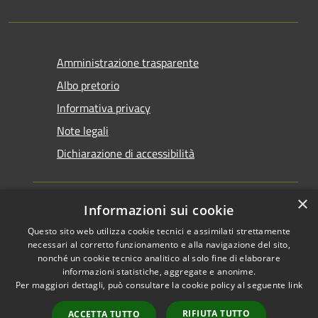
Amministrazione trasparente
Albo pretorio
Informativa privacy
Note legali
Dichiarazione di accessibilità
×
Informazioni sui cookie
Questo sito web utilizza cookie tecnici e assimilati strettamente
RSS
Copyright © 2026 • Comune di
necessari al corretto funzionamento e alla navigazione del sito,
Accessibilità
Santarcangelo di Romagna •
nonché un cookie tecnico analitico al solo fine di elaborare
informazioni statistiche, aggregate e anonime.
Privacy
Municipium
Powered by
•
Per maggiori dettagli, può consultare la cookie policy al seguente
link
Cookie
Accesso redazione
Mappa del sito
RIFIUTA TUTTO
ACCETTA TUTTO