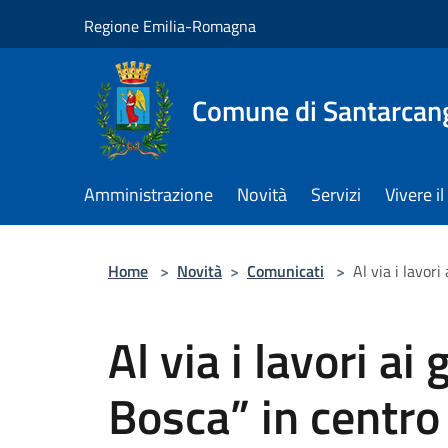
Salta al contenuto principale
Regione Emilia-Romagna
Comune di Santarcan
Amministrazione
Novità
Servizi
Vivere 
Home
>
Novità
>
Comunicati
>
Al via i lavori
Al via i lavori ai 
Bosca” in centro