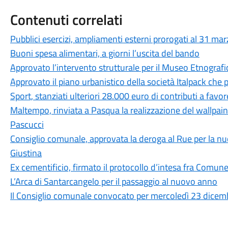
Contenuti correlati
Pubblici esercizi, ampliamenti esterni prorogati al 31 ma
Buoni spesa alimentari, a giorni l’uscita del bando
Approvato l’intervento strutturale per il Museo Etnografi
Approvato il piano urbanistico della società Italpack che
Sport, stanziati ulteriori 28.000 euro di contributi a favor
Maltempo, rinviata a Pasqua la realizzazione del wallpaint
Pascucci
Consiglio comunale, approvata la deroga al Rue per la nu
Giustina
Ex cementificio, firmato il protocollo d’intesa fra Comune 
L’Arca di Santarcangelo per il passaggio al nuovo anno
Il Consiglio comunale convocato per mercoledì 23 dicemb