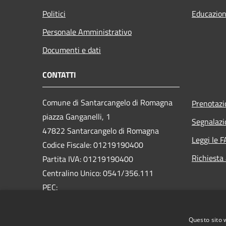
Politici
Educazion
Personale Amministrativo
Documenti e dati
CONTATTI
Comune di Santarcangelo di Romagna
Prenotaz
piazza Ganganelli, 1
Segnalazi
47822 Santarcangelo di Romagna
Leggi le 
Codice Fiscale: 01219190400
Richiesta
Partita IVA: 01219190400
Centralino Unico: 0541/356.111
PEC:
pec@pec.comune.santarcangelo.rn.it
Questo sito 