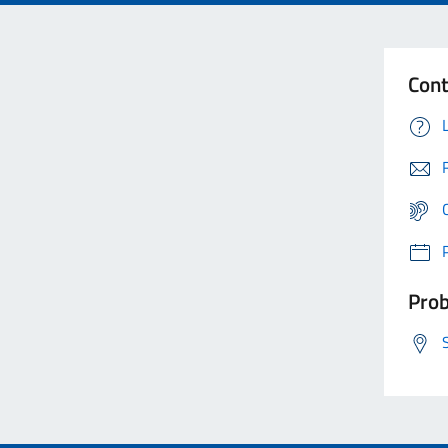
Cont
Prob