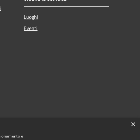
i
Luoghi
Eventi
×
nzionamento e