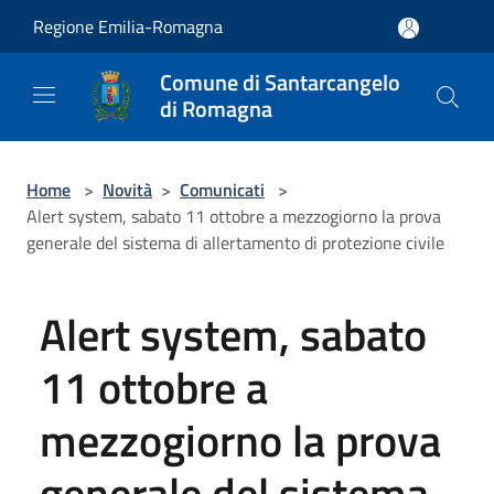
Salta al contenuto principale
Regione Emilia-Romagna
Comune di Santarcangelo
di Romagna
Home
>
Novità
>
Comunicati
>
Alert system, sabato 11 ottobre a mezzogiorno la prova
generale del sistema di allertamento di protezione civile
Alert system, sabato
11 ottobre a
mezzogiorno la prova
generale del sistema