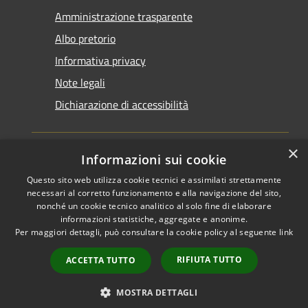
Amministrazione trasparente
Albo pretorio
Informativa privacy
Note legali
Dichiarazione di accessibilità
×
Informazioni sui cookie
Questo sito web utilizza cookie tecnici e assimilati strettamente
RSS
Copyright © 2026 • Comune di
necessari al corretto funzionamento e alla navigazione del sito,
Accessibilità
Santarcangelo di Romagna •
nonché un cookie tecnico analitico al solo fine di elaborare
informazioni statistiche, aggregate e anonime.
Privacy
Municipium
Powered by
•
Per maggiori dettagli, può consultare la cookie policy al seguente
link
Cookie
Accesso redazione
Mappa del sito
RIFIUTA TUTTO
ACCETTA TUTTO
FAQ
Piano di miglioramento
MOSTRA DETTAGLI