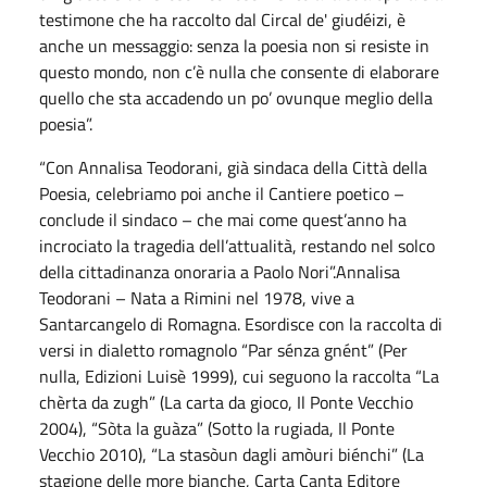
testimone che ha raccolto dal Circal de' giudéizi, è
anche un messaggio: senza la poesia non si resiste in
questo mondo, non c’è nulla che consente di elaborare
quello che sta accadendo un po’ ovunque meglio della
poesia”.
“Con Annalisa Teodorani, già sindaca della Città della
Poesia, celebriamo poi anche il Cantiere poetico –
conclude il sindaco – che mai come quest’anno ha
incrociato la tragedia dell’attualità, restando nel solco
della cittadinanza onoraria a Paolo Nori”.Annalisa
Teodorani – Nata a Rimini nel 1978, vive a
Santarcangelo di Romagna. Esordisce con la raccolta di
versi in dialetto romagnolo “Par sénza gnént” (Per
nulla, Edizioni Luisè 1999), cui seguono la raccolta “La
chèrta da zugh” (La carta da gioco, Il Ponte Vecchio
2004), “Sòta la guàza” (Sotto la rugiada, Il Ponte
Vecchio 2010), “La stasòun dagli amòuri biénchi” (La
stagione delle more bianche, Carta Canta Editore