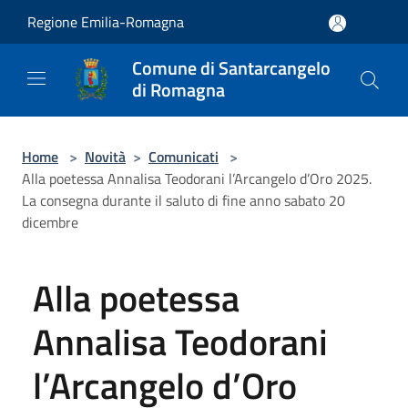
Salta al contenuto principale
Regione Emilia-Romagna
Comune di Santarcangelo
di Romagna
Home
>
Novità
>
Comunicati
>
Alla poetessa Annalisa Teodorani l’Arcangelo d’Oro 2025.
La consegna durante il saluto di fine anno sabato 20
dicembre
Alla poetessa
Annalisa Teodorani
l’Arcangelo d’Oro