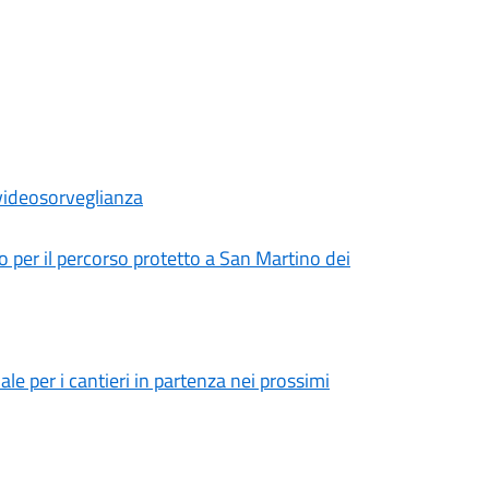
 videosorveglianza
o per il percorso protetto a San Martino dei
le per i cantieri in partenza nei prossimi