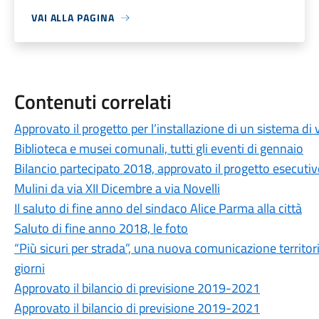
VAI ALLA PAGINA
Contenuti correlati
Approvato il progetto per l’installazione di un sistema di
Biblioteca e musei comunali, tutti gli eventi di gennaio
Bilancio partecipato 2018, approvato il progetto esecutiv
Mulini da via XII Dicembre a via Novelli
Il saluto di fine anno del sindaco Alice Parma alla città
Saluto di fine anno 2018, le foto
“Più sicuri per strada”, una nuova comunicazione territoria
giorni
Approvato il bilancio di previsione 2019-2021
Approvato il bilancio di previsione 2019-2021