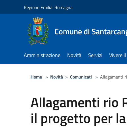
Salta al contenuto principale
Regione Emilia-Romagna
Comune di Santarcan
Amministrazione
Novità
Servizi
Vivere 
Home
>
Novità
>
Comunicati
>
Allagamenti ri
Allagamenti rio 
il progetto per l