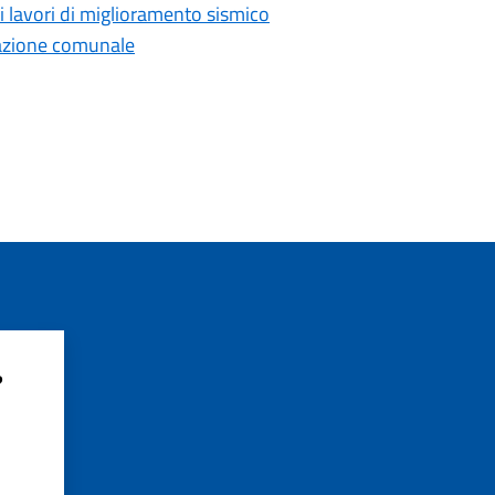
 i lavori di miglioramento sismico
razione comunale
?