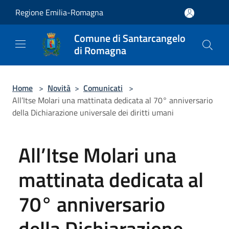
Salta al contenuto principale
Regione Emilia-Romagna
Comune di Santarcangelo
di Romagna
Home
>
Novità
>
Comunicati
>
All’Itse Molari una mattinata dedicata al 70° anniversario
della Dichiarazione universale dei diritti umani
All’Itse Molari una
mattinata dedicata al
70° anniversario
della Dichiarazione