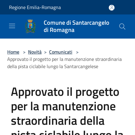
Salta al contenuto principale
Regione Emilia-Romagna
Comune di Santarcangelo
di Romagna
Home
>
Novità
>
Comunicati
>
Approvato il progetto per la manutenzione straordinaria
della pista ciclabile lungo la Santarcangelese
Approvato il progetto
per la manutenzione
straordinaria della
pista ciclabile lungo la