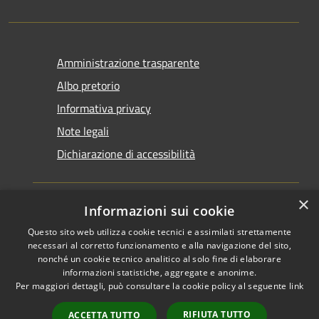
Amministrazione trasparente
Albo pretorio
Informativa privacy
Note legali
Dichiarazione di accessibilità
×
Informazioni sui cookie
Questo sito web utilizza cookie tecnici e assimilati strettamente
RSS
Copyright © 2026 • Comune di
necessari al corretto funzionamento e alla navigazione del sito,
Accessibilità
Santarcangelo di Romagna •
nonché un cookie tecnico analitico al solo fine di elaborare
informazioni statistiche, aggregate e anonime.
Privacy
Municipium
Powered by
•
Per maggiori dettagli, può consultare la cookie policy al seguente
link
Cookie
Accesso redazione
Mappa del sito
RIFIUTA TUTTO
ACCETTA TUTTO