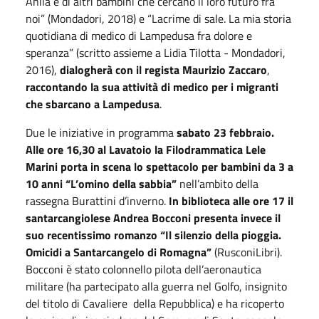
Anila e di altri bambini che cercano il loro futuro fra
noi” (Mondadori, 2018) e “Lacrime di sale. La mia storia
quotidiana di medico di Lampedusa fra dolore e
speranza” (scritto assieme a Lidia Tilotta - Mondadori,
2016),
dialogherà
con il regista Maurizio Zaccaro
,
raccontando la sua attività di medico per i migranti
che sbarcano a Lampedusa
.
Due le iniziative in programma
sabato 23 febbraio.
Alle ore 16,30 al Lavatoio la Filodrammatica Lele
Marini porta in scena lo spettacolo per bambini da 3 a
10 anni “L’omino della sabbia”
nell’ambito della
rassegna Burattini d’inverno.
In biblioteca alle ore 17 il
santarcangiolese Andrea Bocconi presenta invece il
suo recentissimo romanzo “Il silenzio della pioggia.
Omicidi a Santarcangelo di Romagna”
(RusconiLibri).
Bocconi è stato colonnello pilota dell’aeronautica
militare (ha partecipato alla guerra nel Golfo, insignito
del titolo di Cavaliere della Repubblica) e ha ricoperto