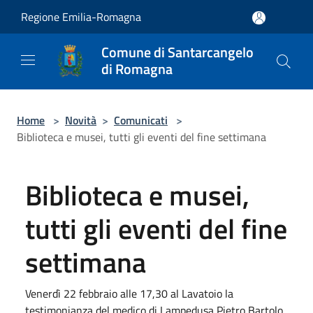
Salta al contenuto principale
Regione Emilia-Romagna
Comune di Santarcangelo
di Romagna
Home
>
Novità
>
Comunicati
>
Biblioteca e musei, tutti gli eventi del fine settimana
Biblioteca e musei,
tutti gli eventi del fine
settimana
Venerdì 22 febbraio alle 17,30 al Lavatoio la
testimonianza del medico di Lampedusa Pietro Bartolo