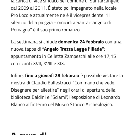
la carica di vice sindaco del Comune di Santarcangelo
dal 2009 al 2011. È stato poi impegnato nella locale
Pro Loco e attualmente ne è il vicepresidente. “Il
silenzio della pioggia - omicidi a Santarcangelo di
Romagna” è il suo primo romanzo.
La settimana si chiude
domenica 24 febbraio
con una
nuova tappa di
“Angelo Trezza Legge l’Iliade”
:
appuntamento in Celletta Zampeschi alle ore 17,15
con i canti XVII, XVIII e XIX.
Infine,
fino a giovedì 28 febbraio
è possibile visitare la
mostra di Claudio Ballestracci “Con mano che vede.
Disegnare per allestire” negli orari di apertura della
biblioteca Baldini e “Sciami”, l’esposizione di Leonardo
Blanco all’interno del Museo Storico Archeologico.