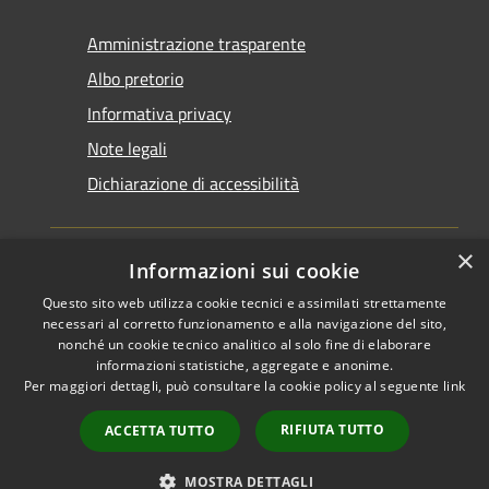
Amministrazione trasparente
Albo pretorio
Informativa privacy
Note legali
Dichiarazione di accessibilità
×
Informazioni sui cookie
Questo sito web utilizza cookie tecnici e assimilati strettamente
RSS
Copyright © 2026 • Comune di
necessari al corretto funzionamento e alla navigazione del sito,
Accessibilità
Santarcangelo di Romagna •
nonché un cookie tecnico analitico al solo fine di elaborare
informazioni statistiche, aggregate e anonime.
Privacy
Municipium
Powered by
•
Per maggiori dettagli, può consultare la cookie policy al seguente
link
Cookie
Accesso redazione
Mappa del sito
RIFIUTA TUTTO
ACCETTA TUTTO
FAQ
Piano di miglioramento
MOSTRA DETTAGLI