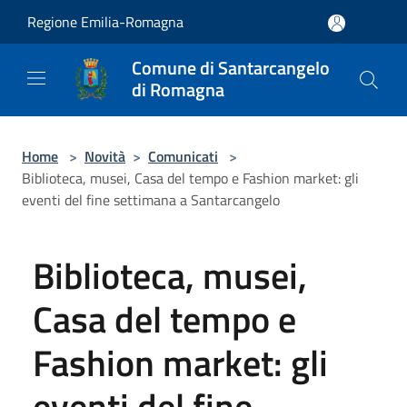
Salta al contenuto principale
Regione Emilia-Romagna
Comune di Santarcangelo
di Romagna
Home
>
Novità
>
Comunicati
>
Biblioteca, musei, Casa del tempo e Fashion market: gli
eventi del fine settimana a Santarcangelo
Biblioteca, musei,
Casa del tempo e
Fashion market: gli
eventi del fine