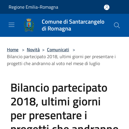
Salta al contenuto principale
Regione Emilia-Romagna
Comune di Santarcangelo
di Romagna
Home
>
Novità
>
Comunicati
>
Bilancio partecipato 2018, ultimi giorni per presentare i
progetti che andranno al voto nel mese di luglio
Bilancio partecipato
2018, ultimi giorni
per presentare i
progetti che andranno