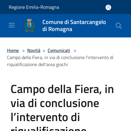
Salta al contenuto principale
Regione Emilia-Romagna
Comune di Santarcangelo
di Romagna
Home
>
Novità
>
Comunicati
>
Campo della Fiera, in via di conclusione l’intervento di
riqualificazione dell’area giochi
Campo della Fiera, in
via di conclusione
l’intervento di
riqualificazione