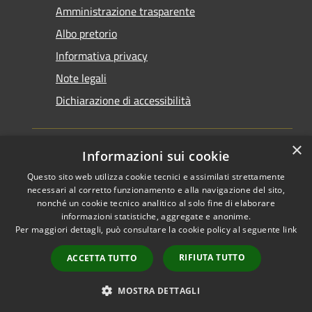
Amministrazione trasparente
Albo pretorio
Informativa privacy
Note legali
Dichiarazione di accessibilità
×
Informazioni sui cookie
Questo sito web utilizza cookie tecnici e assimilati strettamente
RSS
Copyright © 2026 • Comune di
necessari al corretto funzionamento e alla navigazione del sito,
Accessibilità
Santarcangelo di Romagna •
nonché un cookie tecnico analitico al solo fine di elaborare
informazioni statistiche, aggregate e anonime.
Privacy
Municipium
Powered by
•
Per maggiori dettagli, può consultare la cookie policy al seguente
link
Cookie
Accesso redazione
Mappa del sito
RIFIUTA TUTTO
ACCETTA TUTTO
FAQ
Piano di miglioramento
MOSTRA DETTAGLI