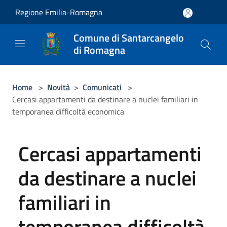
Salta al contenuto principale
Regione Emilia-Romagna
Comune di Santarcangelo
di Romagna
Home
>
Novità
>
Comunicati
>
Cercasi appartamenti da destinare a nuclei familiari in
temporanea difficoltà economica
Cercasi appartamenti
da destinare a nuclei
familiari in
temporanea difficoltà