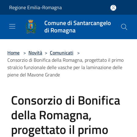
Salta al contenuto principale
Regione Emilia-Romagna
Comune di Santarcangelo
di Romagna
Home
>
Novità
>
Comunicati
>
Consorzio di Bonifica della Romagna, progettato il primo
stralcio funzionale delle vasche per la laminazione delle
piene del Mavone Grande
Consorzio di Bonifica
della Romagna,
progettato il primo