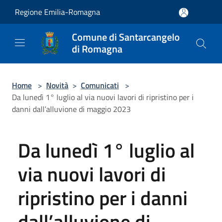
Salta al contenuto principale
Regione Emilia-Romagna
Comune di Santarcangelo
di Romagna
Home
>
Novità
>
Comunicati
>
Da lunedì 1° luglio al via nuovi lavori di ripristino per i
danni dall’alluvione di maggio 2023
Da lunedì 1° luglio al
via nuovi lavori di
ripristino per i danni
dall’alluvione di