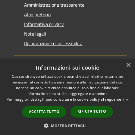
Amministrazione trasparente
Albo pretorio
Informativa privacy
Note legali
Dichiarazione di accessibilità
×
Informazioni sui cookie
Questo sito web utilizza cookie tecnici e assimilati strettamente
RSS
Copyright © 2026 • Comune di
necessari al corretto funzionamento e alla navigazione del sito,
Accessibilità
Santarcangelo di Romagna •
nonché un cookie tecnico analitico al solo fine di elaborare
informazioni statistiche, aggregate e anonime.
Privacy
Municipium
Powered by
•
Per maggiori dettagli, può consultare la cookie policy al seguente
link
Cookie
Accesso redazione
Mappa del sito
RIFIUTA TUTTO
ACCETTA TUTTO
FAQ
Piano di miglioramento
MOSTRA DETTAGLI