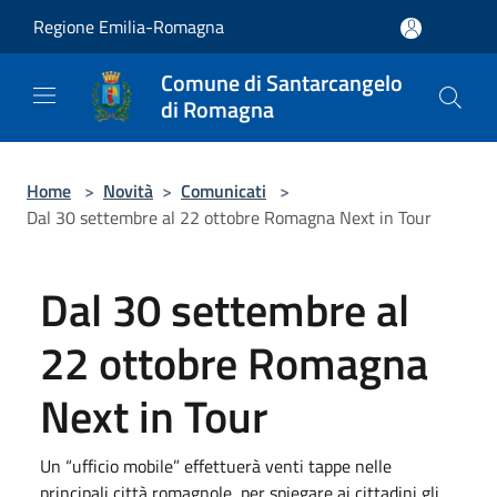
Salta al contenuto principale
Regione Emilia-Romagna
Comune di Santarcangelo
di Romagna
Home
>
Novità
>
Comunicati
>
Dal 30 settembre al 22 ottobre Romagna Next in Tour
Dal 30 settembre al
22 ottobre Romagna
Next in Tour
Un “ufficio mobile” effettuerà venti tappe nelle
principali città romagnole, per spiegare ai cittadini gli