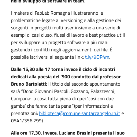
nello sviluppo di software in team
.
I makers di FabLab Romagna illustreranno le
problematiche legate al versioning e alla gestione dei
sorgenti in progetti multi user insieme a una serie di
esempi di casi d’uso, flussi di lavoro e best practice utili
per sviluppare un progetto software a più mani
gestendo i conflitti negli aggiornamenti dei file. È
possibile iscriversi al seguente link:
t.ly/9OP4m
.
Dalle 15,30 alle 17 torna invece il ciclo di incontri
dedicati alla poesia del ’900 condotto dal professor
Bruno Bartoletti:
Il titolo del secondo appuntamento
sarà “Dopo Giovanni Pascoli: Gozzano, Palazzeschi,
Campana: la cosa tutta piena di quei ‘cosi con due
gambe’ che fanno tanta pena
”
(per informazioni e
prenotazioni:
biblioteca@comune.santarcangelo.rn.it
e
0541/356.299).
Alle ore 17,30, invece, Luciano Brasini presenta il suo