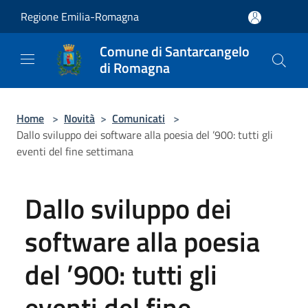
Salta al contenuto principale
Regione Emilia-Romagna
Comune di Santarcangelo
di Romagna
Home
>
Novità
>
Comunicati
>
Dallo sviluppo dei software alla poesia del ’900: tutti gli
eventi del fine settimana
Dallo sviluppo dei
software alla poesia
del ’900: tutti gli
eventi del fine