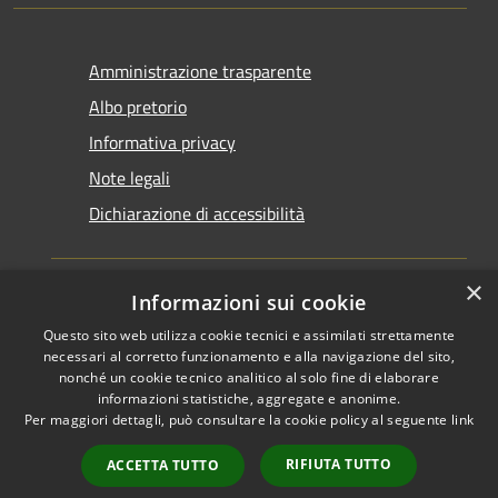
Amministrazione trasparente
Albo pretorio
Informativa privacy
Note legali
Dichiarazione di accessibilità
×
Informazioni sui cookie
Questo sito web utilizza cookie tecnici e assimilati strettamente
RSS
Copyright © 2026 • Comune di
necessari al corretto funzionamento e alla navigazione del sito,
Accessibilità
Santarcangelo di Romagna •
nonché un cookie tecnico analitico al solo fine di elaborare
informazioni statistiche, aggregate e anonime.
Privacy
Municipium
Powered by
•
Per maggiori dettagli, può consultare la cookie policy al seguente
link
Cookie
Accesso redazione
Mappa del sito
RIFIUTA TUTTO
ACCETTA TUTTO
FAQ