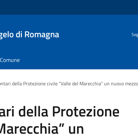
gelo di Romagna
Seg
il Comune
ntari della Protezione civile “Valle del Marecchia” un nuovo mezzo 
ari della Protezione
 Marecchia” un