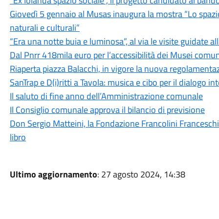
“Ex Iolanda spazio sociale”, il progetto candidato al band
Giovedì 5 gennaio al Musas inaugura la mostra “Lo spazio
naturali e culturali”
“Era una notte buia e luminosa”, al via le visite guidate al
Dal Pnrr 418mila euro per l’accessibilità dei Musei comun
Riaperta piazza Balacchi, in vigore la nuova regolamenta
SanTrap e D(i)ritti a Tavola: musica e cibo per il dialogo i
Il saluto di fine anno dell’Amministrazione comunale
Il Consiglio comunale approva il bilancio di previsione
Don Sergio Matteini, la Fondazione Francolini Franceschi
libro
Ultimo aggiornamento
: 27 agosto 2024, 14:38