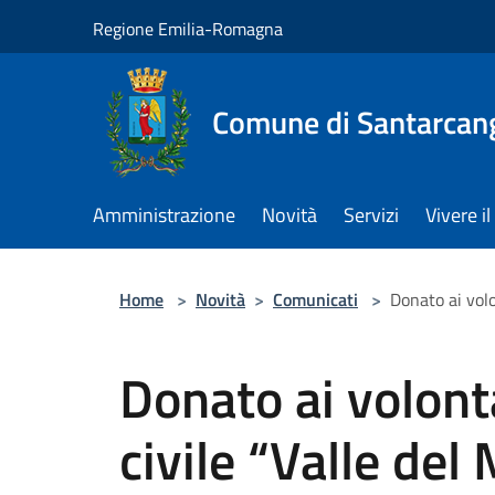
Salta al contenuto principale
Regione Emilia-Romagna
Comune di Santarcan
Amministrazione
Novità
Servizi
Vivere 
Home
>
Novità
>
Comunicati
>
Donato ai volo
Donato ai volont
civile “Valle del