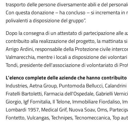
trasporto delle persone diversamente abili e del personale
Con questa donazione – ha concluso – si incrementa in m
polivalenti a disposizione del gruppo”.
Dopo la consegna di un attestato di partecipazione alle 
contribuito alla realizzazione del progetto, la mattinata s
Arrigo Ardini, responsabile della Protezione civile interc
Valmarecchia, mentre i locali a disposizione dei volontari
Tondi, presidente dell'associazione di volontariato di Prot
L’elenco complete delle aziende che hanno contribuito
Industries, Aetna Group, Puntomoda Bellucci, Calandrini F
Fratelli Bartoletti, Farmacia dell'Ospedale, Gabrielli Verni
Giorgio, Igf Fornitalia, Il Telone, Immobiliare Fiordaliso, 
Lombardi 1957, Medical Grif, Nuova Soav, Oms, Partecipazi
Fontetto, Vulcangas, Technipes, Tecnomeccanica, Top automa