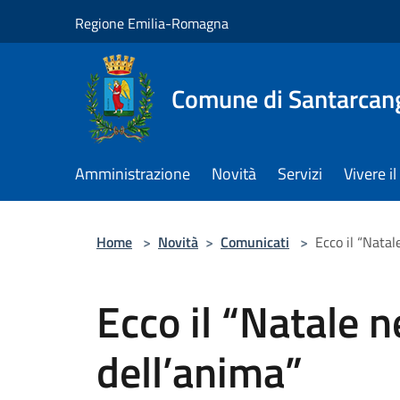
Salta al contenuto principale
Regione Emilia-Romagna
Comune di Santarcan
Amministrazione
Novità
Servizi
Vivere 
Home
>
Novità
>
Comunicati
>
Ecco il “Natal
Ecco il “Natale n
dell’anima”