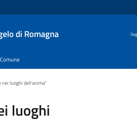
gelo di Romagna
Seg
il Comune
e nei luoghi dell’anima”
ei luoghi