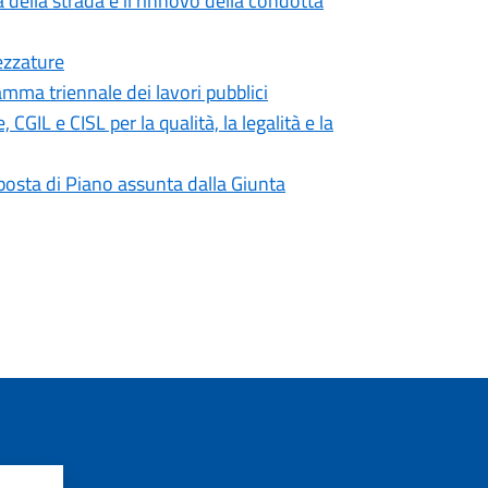
 della strada e il rinnovo della condotta
ezzature
mma triennale dei lavori pubblici
IL e CISL per la qualità, la legalità e la
roposta di Piano assunta dalla Giunta