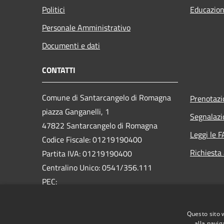
Politici
Educazion
Personale Amministrativo
Documenti e dati
CONTATTI
Comune di Santarcangelo di Romagna
Prenotaz
piazza Ganganelli, 1
Segnalazi
47822 Santarcangelo di Romagna
Leggi le 
Codice Fiscale: 01219190400
Richiesta
Partita IVA: 01219190400
Centralino Unico: 0541/356.111
PEC:
pec@pec.comune.santarcangelo.rn.it
Questo sito 
alla navig