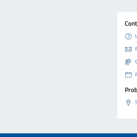
Cont
Prob