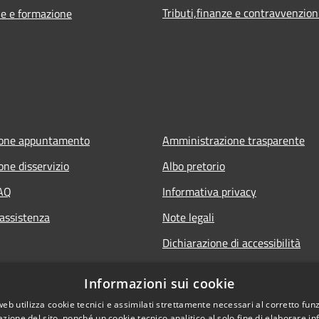
Tributi,finanze e contravvenzion
e e formazione
ione appuntamento
Amministrazione trasparente
one disservizio
Albo pretorio
FAQ
Informativa privacy
 assistenza
Note legali
Dichiarazione di accessibilità
Informazioni sui cookie
web utilizza cookie tecnici e assimilati strettamente necessari al corretto fu
azione del sito, nonché un cookie tecnico analitico al solo fine di elaborare i