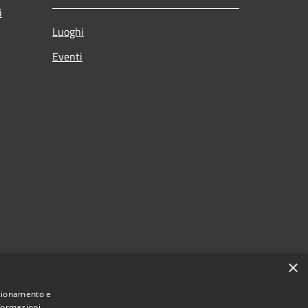
i
Luoghi
Eventi
×
nzionamento e
nformazioni