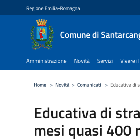
Salta al contenuto principale
Regione Emilia-Romagna
Comune di Santarcan
Amministrazione
Novità
Servizi
Vivere 
Home
>
Novità
>
Comunicati
>
Educativa di s
Educativa di stra
mesi quasi 400 r