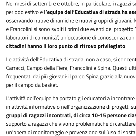
Nei mesi di settembre e ottobre, in particolare, i ragazzi s
periodo estivo e
l’equipe dell’Educativa di strada ha e
osservando nuove dinamiche e nuovi gruppi di giovani. N
e Francolini si sono svolti i primi due eventi del progetto
laboratori di comunità”, un’occasione di conoscenza con
cittadini hanno il loro punto di ritrovo privilegiato
.
Le attività dell’Educativa di strada, non a caso, si conc
Carracci, Campo della Fiera, Francolini e Spina. Questi ult
frequentati dai più giovani: il parco Spina grazie alla nuo
per il campo da basket.
L’attività dell’equipe ha portato gli educatori a incontrar
in attività informative o nell’organizzazione di progetti su
gruppi di ragazzi incontrati, di circa 10-15 persone ci
supporto a ragazzi che vivono problematiche di carattere f
un’opera di monitoraggio e prevenzione sull’uso di sostan