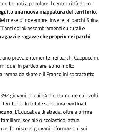
ono tornati a popolare il centro città dopo il
seguito una nuova mappatura del territorio
,
el mese di novembre, invece, ai parchi Spina
 “T.anti corpi: assembramenti culturali e
ragazzi e ragazze che proprio nei parchi
entrano prevalentemente nei parchi Cappuccini,
imi due, in particolare, sono molto
va rampa da skate e il Francolini soprattutto
e 392 giovani, di cui 64 direttamente coinvolti
l territorio. In totale sono
una ventina i
ascuno
. L’Educativa di strada, oltre a offrire
amiliare, sociale o scolastico, attua
ze, fornisce ai giovani informazioni sui