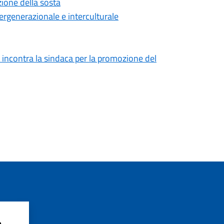
zione della sosta
ntergenerazionale e interculturale
 incontra la sindaca per la promozione del