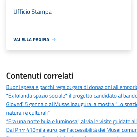
Ufficio Stampa
VAI ALLA PAGINA
Contenuti correlati
Buoni spesa e pacchi regalo: gara di donazioni all’empori
“Ex Iolanda spazio sociale”, il progetto candidato al band
Giovedì 5 gennaio al Musas inaugura la mostra “Lo spazio
naturali e culturali”
“Era una notte buia e luminosa”, al via le visite guidate al
Dal Pnrr 418mila euro per l’accessibilità dei Musei comun