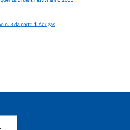
o n. 3 da parte di Adrigas
?