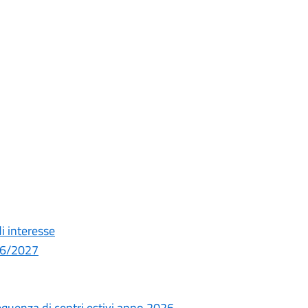
i interesse
026/2027
requenza di centri estivi anno 2026