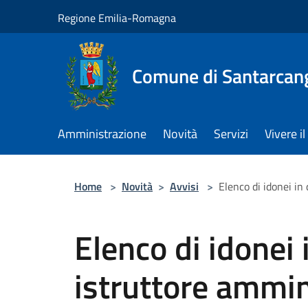
Salta al contenuto principale
Regione Emilia-Romagna
Comune di Santarcan
Amministrazione
Novità
Servizi
Vivere 
Home
>
Novità
>
Avvisi
>
Elenco di idonei in 
Elenco di idonei 
istruttore ammin