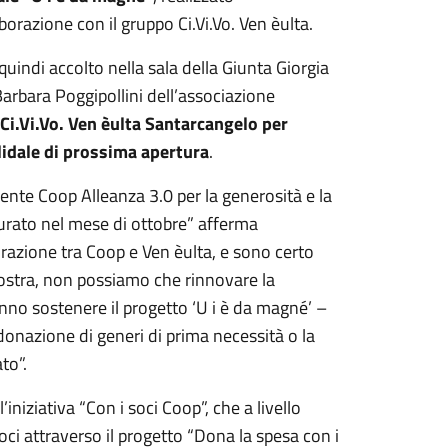
razione con il gruppo Ci.Vi.Vo. Ven èulta.
 quindi accolto nella sala della Giunta Giorgia
arbara Poggipollini dell’associazione
Ci.Vi.Vo. Ven èulta Santarcangelo per
olidale di prossima apertura
.
e Coop Alleanza 3.0 per la generosità e la
gurato nel mese di ottobre” afferma
orazione tra Coop e Ven èulta, e sono certo
nostra, non possiamo che rinnovare la
ranno sostenere il progetto ‘U i è da magné’ –
onazione di generi di prima necessità o la
to”.
iniziativa “Con i soci Coop”, che a livello
ci attraverso il progetto “Dona la spesa con i