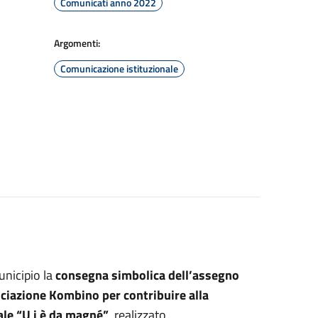
Comunicati anno 2022
Argomenti:
Comunicazione istituzionale
nicipio la
consegna simbolica dell’assegno
ociazione Kombino per contribuire alla
ale “U i è da magné”
, realizzato