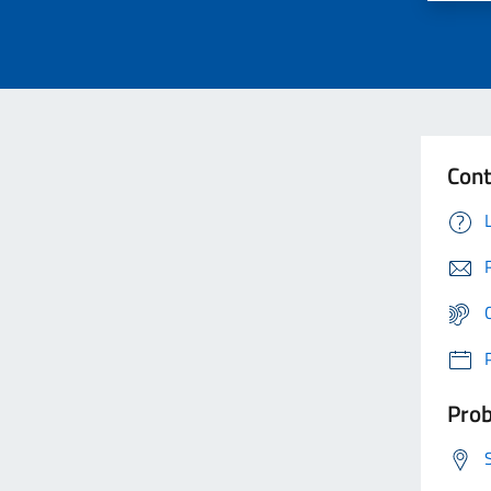
Cont
Prob