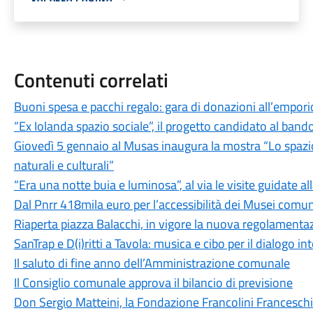
Contenuti correlati
Buoni spesa e pacchi regalo: gara di donazioni all’empori
“Ex Iolanda spazio sociale”, il progetto candidato al band
Giovedì 5 gennaio al Musas inaugura la mostra “Lo spazio
naturali e culturali”
“Era una notte buia e luminosa”, al via le visite guidate al
Dal Pnrr 418mila euro per l’accessibilità dei Musei comun
Riaperta piazza Balacchi, in vigore la nuova regolamenta
SanTrap e D(i)ritti a Tavola: musica e cibo per il dialogo i
Il saluto di fine anno dell’Amministrazione comunale
Il Consiglio comunale approva il bilancio di previsione
Don Sergio Matteini, la Fondazione Francolini Franceschi