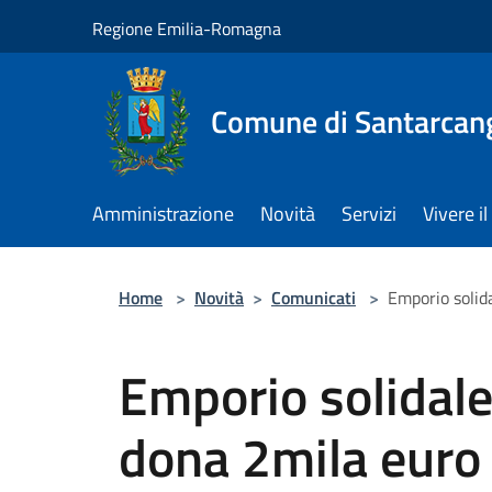
Salta al contenuto principale
Regione Emilia-Romagna
Comune di Santarcan
Amministrazione
Novità
Servizi
Vivere 
Home
>
Novità
>
Comunicati
>
Emporio solid
Emporio solidale
dona 2mila euro 