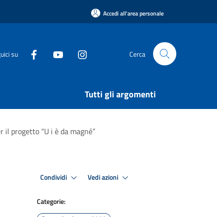
Accedi all'area personale
uici su
Cerca
Tutti gli argomenti
r il progetto “U i è da magné”
Condividi
Vedi azioni
Categorie: