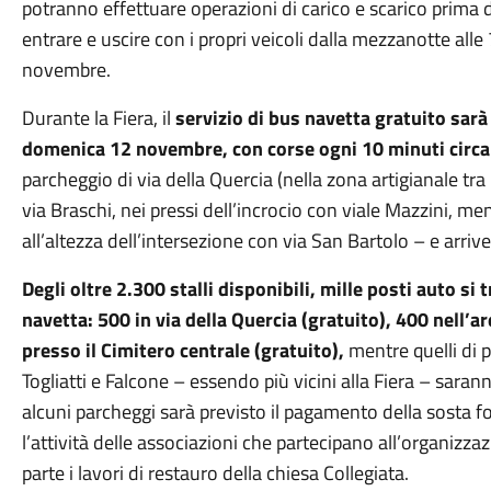
potranno effettuare operazioni di carico e scarico prima d
entrare e uscire con i propri veicoli dalla mezzanotte all
novembre.
Durante la Fiera, il
servizio di bus navetta gratuito sarà 
domenica 12 novembre, con corse ogni 10 minuti circa
parcheggio di via della Quercia (nella zona artigianale tra
via Braschi, nei pressi dell’incrocio con viale Mazzini, me
all’altezza dell’intersezione con via San Bartolo – e arriv
Degli oltre 2.300 stalli disponibili, mille posti auto si
navetta: 500 in via della Quercia (gratuito), 400 nell’
presso il Cimitero centrale (gratuito),
mentre quelli di p
Togliatti e Falcone – essendo più vicini alla Fiera – sara
alcuni parcheggi sarà previsto il pagamento della sosta forf
l’attività delle associazioni che partecipano all’organizzazi
parte i lavori di restauro della chiesa Collegiata.