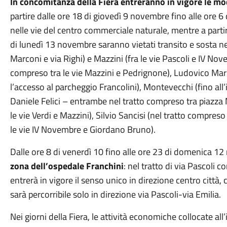
In concomitanza della Fiera entreranno in vigore le modi
partire dalle ore 18 di giovedì 9 novembre fino alle ore 6 
nelle vie del centro commerciale naturale, mentre a parti
di lunedì 13 novembre saranno vietati transito e sosta nei
Marconi e via Righi) e Mazzini (fra le vie Pascoli e IV Nove
compreso tra le vie Mazzini e Pedrignone), Ludovico Marin
l’accesso al parcheggio Francolini), Montevecchi (fino all’i
Daniele Felici – entrambe nel tratto compreso tra piazza 
le vie Verdi e Mazzini), Silvio Sancisi (nel tratto compreso 
le vie IV Novembre e Giordano Bruno).
Dalle ore 8 di venerdì 10 fino alle ore 23 di domenica 12 
zona dell’ospedale Franchini
: nel tratto di via Pascoli 
entrerà in vigore il senso unico in direzione centro città
sarà percorribile solo in direzione via Pascoli-via Emilia.
Nei giorni della Fiera, le attività economiche collocate al