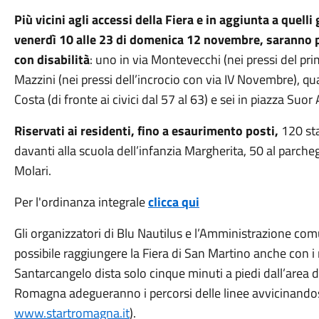
Più vicini agli accessi della Fiera e in aggiunta a quelli
venerdì 10 alle 23 di domenica 12 novembre, saranno p
con disabilità
: uno in via Montevecchi (nei pressi del pri
Mazzini (nei pressi dell’incrocio con via IV Novembre), qu
Costa (di fronte ai civici dal 57 al 63) e sei in piazza Suor
Riservati ai residenti, fino a esaurimento posti,
120 stal
davanti alla scuola dell’infanzia Margherita, 50 al parch
Molari.
Per l'ordinanza integrale
clicca qui
Gli organizzatori di Blu Nautilus e l’Amministrazione com
possibile raggiungere la Fiera di San Martino anche con i 
Santarcangelo dista solo cinque minuti a piedi dall’area d
Romagna adegueranno i percorsi delle linee avvicinandosi i
www.startromagna.it
).