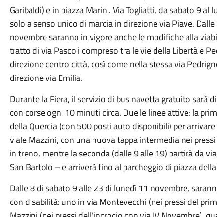
Garibaldi) e in piazza Marini. Via Togliatti, da sabato 9 al
solo a senso unico di marcia in direzione via Piave. Dalle 
novembre saranno in vigore anche le modifiche alla viabil
tratto di via Pascoli compreso tra le vie della Libertà e P
direzione centro città, così come nella stessa via Pedrign
direzione via Emilia.
Durante la Fiera, il servizio di bus navetta gratuito sar
con corse ogni 10 minuti circa. Due le linee attive: la prim
della Quercia (con 500 posti auto disponibili) per arrivare 
viale Mazzini, con una nuova tappa intermedia nei pressi 
in treno, mentre la seconda (dalle 9 alle 19) partirà da via
San Bartolo – e arriverà fino al parcheggio di piazza dell
Dalle 8 di sabato 9 alle 23 di lunedì 11 novembre, saranno
con disabilità: uno in via Montevecchi (nei pressi del prim
Mazzini (nei pressi dell’incrocio con via IV Novembre), qua