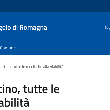
gelo di Romagna
Seg
il Comune
artino, tutte le modifiche alla viabilità
ino, tutte le
abilità