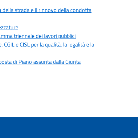
 della strada e il rinnovo della condotta
ezzature
mma triennale dei lavori pubblici
IL e CISL per la qualità, la legalità e la
roposta di Piano assunta dalla Giunta