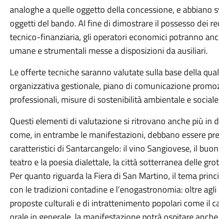
analoghe a quelle oggetto della concessione, e abbiano svo
oggetti del bando. Al fine di dimostrare il possesso dei req
tecnico-finanziaria, gli operatori economici potranno anch
umane e strumentali messe a disposizioni da ausiliari.
Le offerte tecniche saranno valutate sulla base della qual
organizzativa gestionale, piano di comunicazione promo
professionali, misure di sostenibilità ambientale e sociale,
Questi elementi di valutazione si ritrovano anche più in de
come, in entrambe le manifestazioni, debbano essere pres
caratteristici di Santarcangelo: il vino Sangiovese, il buon
teatro e la poesia dialettale, la città sotterranea delle gro
Per quanto riguarda la Fiera di San Martino, il tema prin
con le tradizioni contadine e l’enogastronomia: oltre agli e
proposte culturali e di intrattenimento popolari come il ca
orale in generale, la manifestazione potrà ospitare anc