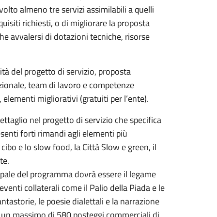
lto almeno tre servizi assimilabili a quelli
uisiti richiesti, o di migliorare la proposta
e avvalersi di dotazioni tecniche, risorse
ità del progetto di servizio, proposta
zionale, team di lavoro e competenze
 elementi migliorativi (gratuiti per l’ente).
ttaglio nel progetto di servizio che specifica
enti forti rimandi agli elementi più
 cibo e lo slow food, la Città Slow e green, il
tte.
cipale del programma dovrà essere il legame
venti collaterali come il Palio della Piada e le
ntastorie, le poesie dialettali e la narrazione
he un massimo di 580 posteggi commerciali di