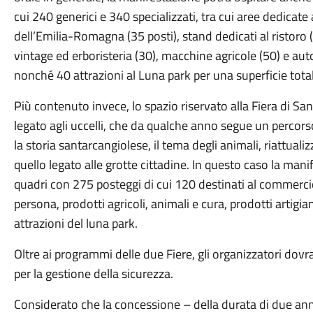
cui 240 generici e 340 specializzati, tra cui aree dedicate a
dell’Emilia-Romagna (35 posti), stand dedicati al ristoro 
vintage ed erboristeria (30), macchine agricole (50) e aut
nonché 40 attrazioni al Luna park per una superficie tota
Più contenuto invece, lo spazio riservato alla Fiera di S
legato agli uccelli, che da qualche anno segue un percors
la storia santarcangiolese, il tema degli animali, riattuali
quello legato alle grotte cittadine. In questo caso la ma
quadri con 275 posteggi di cui 120 destinati al commercio
persona, prodotti agricoli, animali e cura, prodotti artigian
attrazioni del luna park.
Oltre ai programmi delle due Fiere, gli organizzatori do
per la gestione della sicurezza.
Considerato che la concessione – della durata di due ann