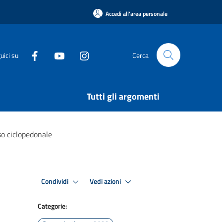
Accedi all'area personale
uici su
Cerca
Tutti gli argomenti
so ciclopedonale
Condividi
Vedi azioni
Categorie: