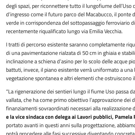
degli spazi, per riconnettere tutto il lungofiume dell’Uso
d’ingresso come il futuro parco del Macabucco, il ponte di 
verde in corrispondenza del sottopassaggio ferroviario di 
recentemente riqualificato lungo via Emilia Vecchia.
I tratti di percorso esistente saranno completamente riqual
di una pavimentazione rialzata di 50 cm in ghiaia e stabil
inclinazione a schiena d’asino per lo scolo delle acque pio
battuti, invece, il piano esistente verrà uniformato a una l
vegetazione spontanea e altri elementi che ostruiscono i
“La rigenerazione dei sentieri lungo il fiume Uso passa da
vallata, che ha come primo obiettivo l’approvazione dei div
finanziamenti sovraordinati necessari alla realizzazione 
e la vice sindaca con delega ai Lavori pubblici, Pamela 
portato avanti in questi anni sulla progettazione, abbiamo
potrà procedere alle fasi successive diventando concreta