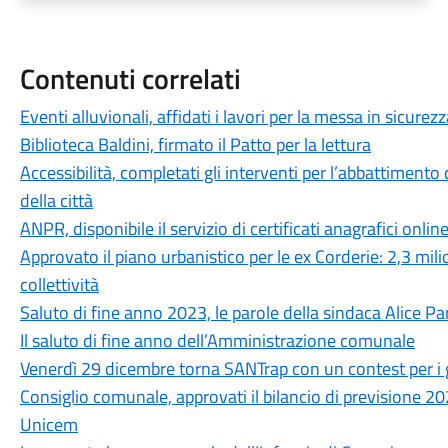
Contenuti correlati
Eventi alluvionali, affidati i lavori per la messa in sicure
Biblioteca Baldini, firmato il Patto per la lettura
Accessibilità, completati gli interventi per l’abbattimento 
della città
ANPR, disponibile il servizio di certificati anagrafici onlin
Approvato il piano urbanistico per le ex Corderie: 2,3 mili
collettività
Saluto di fine anno 2023, le parole della sindaca Alice P
Il saluto di fine anno dell’Amministrazione comunale
Venerdì 29 dicembre torna SANTrap con un contest per i g
Consiglio comunale, approvati il bilancio di previsione 20
Unicem