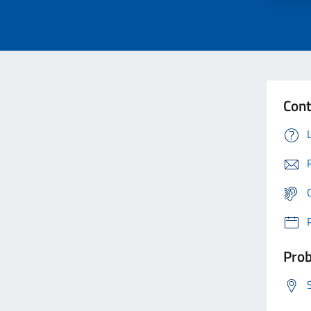
Cont
Prob