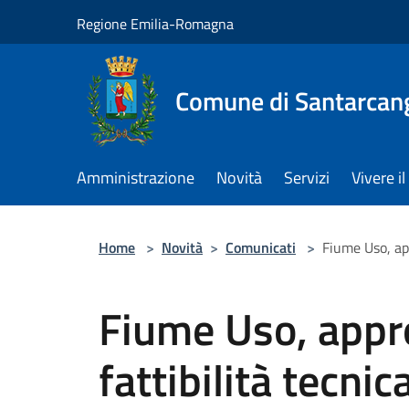
Salta al contenuto principale
Regione Emilia-Romagna
Comune di Santarcan
Amministrazione
Novità
Servizi
Vivere 
Home
>
Novità
>
Comunicati
>
Fiume Uso, app
Fiume Uso, appro
fattibilità tecni