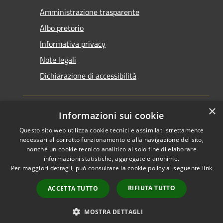
Amministrazione trasparente
Albo pretorio
Informativa privacy
Note legali
Dichiarazione di accessibilità
×
Informazioni sui cookie
Questo sito web utilizza cookie tecnici e assimilati strettamente
RSS
Copyright © 2026 • Comune di
necessari al corretto funzionamento e alla navigazione del sito,
Accessibilità
Santarcangelo di Romagna •
nonché un cookie tecnico analitico al solo fine di elaborare
informazioni statistiche, aggregate e anonime.
Privacy
Municipium
Powered by
•
Per maggiori dettagli, può consultare la cookie policy al seguente
link
Cookie
Accesso redazione
Mappa del sito
RIFIUTA TUTTO
ACCETTA TUTTO
FAQ
Piano di miglioramento
MOSTRA DETTAGLI