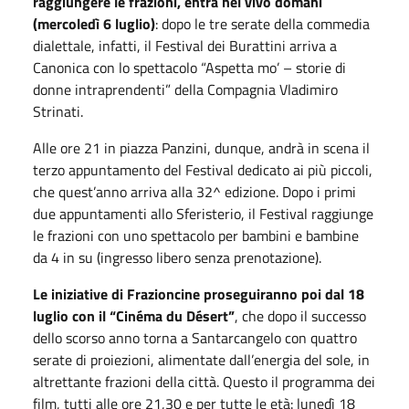
raggiungere le frazioni, entra nel vivo domani
(mercoledì 6 luglio)
: dopo le tre serate della commedia
dialettale, infatti, il Festival dei Burattini arriva a
Canonica con lo spettacolo “Aspetta mo’ – storie di
donne intraprendenti” della Compagnia Vladimiro
Strinati.
Alle ore 21 in piazza Panzini, dunque, andrà in scena il
terzo appuntamento del Festival dedicato ai più piccoli,
che quest’anno arriva alla 32^ edizione. Dopo i primi
due appuntamenti allo Sferisterio, il Festival raggiunge
le frazioni con uno spettacolo per bambini e bambine
da 4 in su (ingresso libero senza prenotazione).
Le iniziative di Frazioncine proseguiranno poi dal 18
luglio con il “Cinéma du Désert”
, che dopo il successo
dello scorso anno torna a Santarcangelo con quattro
serate di proiezioni, alimentate dall’energia del sole, in
altrettante frazioni della città. Questo il programma dei
film, tutti alle ore 21,30 e per tutte le età: lunedì 18