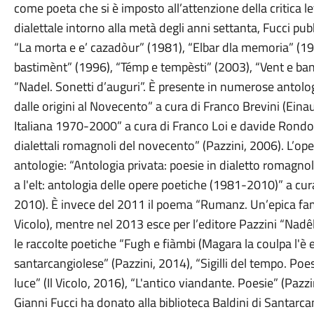
come poeta che si è imposto all’attenzione della critica le
dialettale intorno alla metà degli anni settanta, Fucci pub
“La morta e e’ cazadòur” (1981), “Elbar dla memoria” (19
bastimènt” (1996), “Témp e tempèsti” (2003), “Vent e ban
“Nadel. Sonetti d’auguri”. È presente in numerose antologie
dalle origini al Novecento” a cura di Franco Brevini (Eina
Italiana 1970-2000” a cura di Franco Loi e davide Rondoni
dialettali romagnoli del novecento” (Pazzini, 2006). L’oper
antologie: “Antologia privata: poesie in dialetto romagn
a l'elt: antologia delle opere poetiche (1981-2010)” a cur
2010). È invece del 2011 il poema “Rumanz. Un’epica famig
Vicolo), mentre nel 2013 esce per l’editore Pazzini “Nad
le raccolte poetiche “Fugh e fiàmbi (Magara la coulpa l'è e
santarcangiolese” (Pazzini, 2014), “Sigilli del tempo. Poes
luce” (Il Vicolo, 2016), “L'antico viandante. Poesie” (Pazz
Gianni Fucci ha donato alla biblioteca Baldini di Santarcan