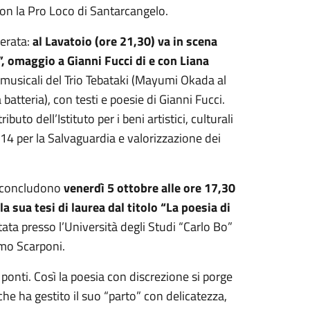
con la Pro Loco di Santarcangelo.
erata:
al Lavatoio (ore 21,30) va in scena
, omaggio a Gianni Fucci di e con Liana
ti musicali del Trio Tebataki (Mayumi Okada al
atteria), con testi e poesie di Gianni Fucci.
buto dell’Istituto per i beni artistici, culturali
014 per la Salvaguardia e valorizzazione dei
si concludono
venerdì 5 ottobre alle ore 17,30
a sua tesi di laurea dal titolo “La poesia di
tata presso l’Università degli Studi “Carlo Bo”
imo Scarponi.
i ponti. Così la poesia con discrezione si porge
i che ha gestito il suo “parto” con delicatezza,