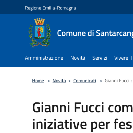
Salta al contenuto principale
Regione Emilia-Romagna
Comune di Santarcan
Amministrazione
Novità
Servizi
Vivere 
Home
>
Novità
>
Comunicati
>
Gianni Fucci c
Gianni Fucci com
iniziative per fe