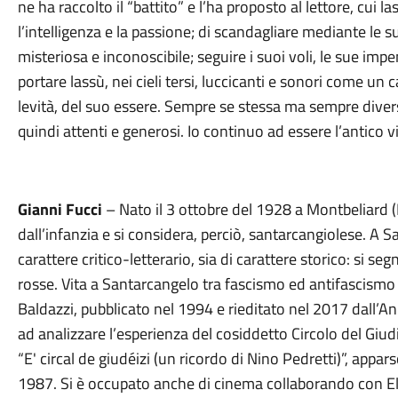
ne ha raccolto il “battito” e l’ha proposto al lettore, cui 
l’intelligenza e la passione; di scandagliare mediante le s
misteriosa e inconoscibile; seguire i suoi voli, le sue imp
portare lassù, nei cieli tersi, luccicanti e sonori come un c
levità, del suo essere. Sempre se stessa ma sempre diversa
quindi attenti e generosi. Io continuo ad essere l’antico 
Gianni Fucci
– Nato il 3 ottobre del 1928 a Montbeliard (
dall’infanzia e si considera, perciò, santarcangiolese. A S
carattere critico-letterario, sia di carattere storico: si se
rosse. Vita a Santarcangelo tra fascismo ed antifascismo
Baldazzi, pubblicato nel 1994 e rieditato nel 2017 dall’A
ad analizzare l’esperienza del cosiddetto Circolo del Giu
“E' circal de giudéizi (un ricordo di Nino Pedretti)”, appars
1987. Si è occupato anche di cinema collaborando con Elio