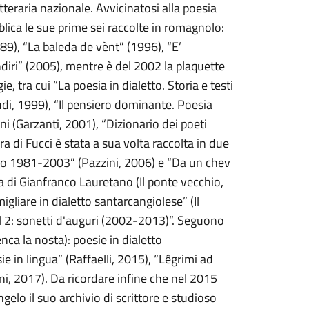
tteraria nazionale. Avvicinatosi alla poesia
blica le sue prime sei raccolte in romagnolo:
89), “La baleda de vènt” (1996), “E’
diri” (2005), mentre è del 2002 la plaquette
, tra cui “La poesia in dialetto. Storia e testi
udi, 1999), “Il pensiero dominante. Poesia
 (Garzanti, 2001), “Dizionario dei poeti
a di Fucci è stata a sua volta raccolta in due
olo 1981-2003” (Pazzini, 2006) e “Da un chev
a di Gianfranco Lauretano (Il ponte vecchio,
liare in dialetto santarcangiolese” (Il
êl 2: sonetti d'auguri (2002-2013)”. Seguono
nca la nosta): poesie in dialetto
ie in lingua” (Raffaelli, 2015), “Lêgrimi ad
ini, 2017). Da ricordare infine che nel 2015
gelo il suo archivio di scrittore e studioso