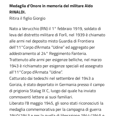
Medaglia d’Onore in memoria del militare Aldo
RINALDI.
Ritira il figlio Giorgio
Nato a Verucchio (RN) il 1° febbraio 1919, soldato di
leva del distretto militare di Forlì, nel 1939 è chiamato
alle armi nel deposito misto Guardia di Frontiera
dell’11°Corpo d’Armata “Udine” ed aggregato per
addestramento al 24° Reggimento Fanteria.
Trattenuto alle armi per esigenze belliche, nel marzo
1943 è richiamato per esigenze speciali ed assegnato
all’11°Corpo d’Armata “Udine”.
Catturato dai tedeschi nel settembre del 1943 a
Gorizia, è stato deportato in Germania presso il campo
di prigionia Stalag IX C, luogo dal quale ha inviato
commoventi lettere ai suoi familiari.
Liberato l’8 maggio 1945, gli sono stati riconosciuti la
medaglia commemorativa per la campagna di guerra
1940/1943 e per la quella di liberazione 1944/1945 e