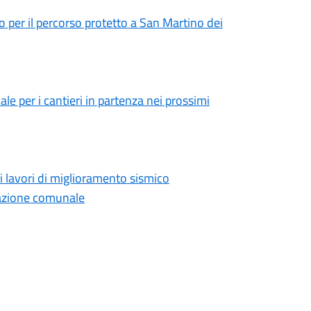
o per il percorso protetto a San Martino dei
le per i cantieri in partenza nei prossimi
 i lavori di miglioramento sismico
razione comunale