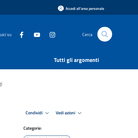
Accedi all'area personale
uici su
Cerca
Tutti gli argomenti
gi
Condividi
Vedi azioni
Categorie: