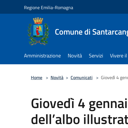
Salta al contenuto principale
Regione Emilia-Romagna
Comune di Santarcan
Amministrazione
Novità
Servizi
Vivere 
Home
>
Novità
>
Comunicati
>
Giovedì 4 genn
Giovedì 4 gennai
dell’albo illustr