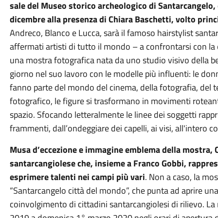
sale del Museo storico archeologico di Santarcangelo, 
dicembre alla presenza di Chiara Baschetti, volto princ
Andreco, Blanco e Lucca, sarà il famoso hairstylist santa
affermati artisti di tutto il mondo – a confrontarsi con 
una mostra fotografica nata da uno studio visivo della bel
giorno nel suo lavoro con le modelle più influenti: le don
fanno parte del mondo del cinema, della fotografia, del te
fotografico, le figure si trasformano in movimenti roteant
spazio. Sfocando letteralmente le linee dei soggetti rappr
frammenti, dall’ondeggiare dei capelli, ai visi, all'intero c
Musa d’eccezione e immagine emblema della mostra, Chi
santarcangiolese che, insieme a Franco Gobbi, rapprese
esprimere talenti nei campi più vari
. Non a caso, la mos
“Santarcangelo città del mondo”, che punta ad aprire una
coinvolgimento di cittadini santarcangiolesi di rilievo. L
2019 a domenica 1° marzo 2020 negli orari di apertura d