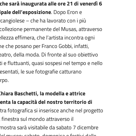
che sarà inaugurata alle ore 21 di venerdì 6
ipale dell’esposizione
. Dopo Eron e
rcangiolese – che ha lavorato con i più
la collezione permanente del Musas, attraverso
lezza effimera, che l’artista incontra ogni
ne che posano per Franco Gobbi, infatti,
atro, della moda. Di fronte al suo obiettivo
i e fluttuanti, quasi sospesi nel tempo e nello
esentati, le sue fotografie catturano
orpo.
ara Baschetti, la modella e attrice
nta la capacità del nostro territorio di
tra fotografica si inserisce anche nel progetto
 finestra sul mondo attraverso il
a mostra sarà visitabile da sabato 7 dicembre
el museo: sabato, domenica e festivi dalle