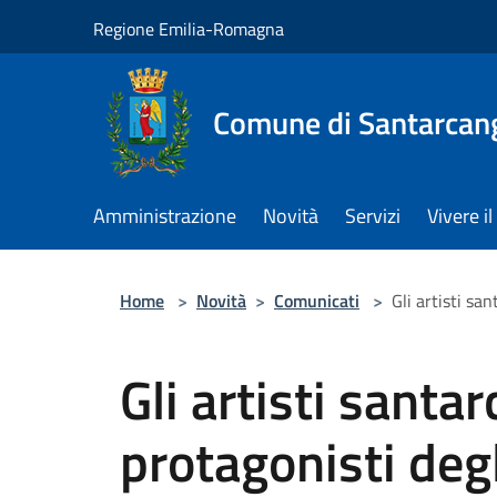
Salta al contenuto principale
Regione Emilia-Romagna
Comune di Santarcan
Amministrazione
Novità
Servizi
Vivere 
Home
>
Novità
>
Comunicati
>
Gli artisti sa
Gli artisti santa
protagonisti degl